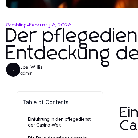
Gambling
-
February 6, 2026
Der pflegedien
Entdeckung de
Joel Willis
J
admin
Table of Contents
Ei
Einführung in den pflegedienst
Ca
der Casino-Welt