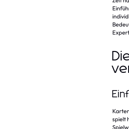
Zeit h
Einfüh
indivi
Bedeut
Expert
Di
ve
Ein
Karten
spielt 
Spielw