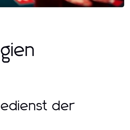
gien
gedienst der