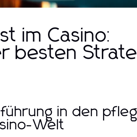
st im Casino:
r besten Strate
nführung in den pfle
sino-Welt