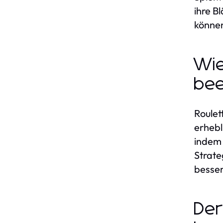
ihre B
können
Wie
bee
Roulet
erhebl
indem 
Strate
besser
Der