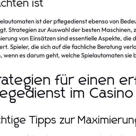
chten ist
ielautomaten ist der pflegedienst ebenso von Bedeu
t. Strategien zur Auswahl der besten Maschinen, 
erung von Einsätzen sind essentielle Aspekte, die 
ert. Spieler, die sich auf die fachliche Beratung v
n, wenn es darum geht, welche Spielautomaten sie b
rategien für einen er
legedienst im Casino
htige Tipps zur Maximieru