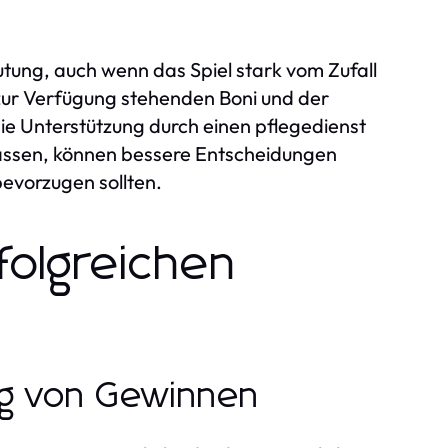
tung, auch wenn das Spiel stark vom Zufall
zur Verfügung stehenden Boni und der
die Unterstützung durch einen pflegedienst
erlassen, können bessere Entscheidungen
evorzugen sollten.
folgreichen
ng von Gewinnen