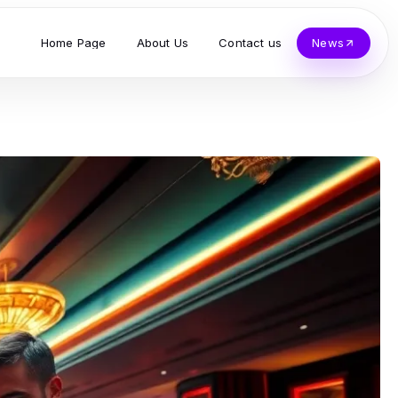
Home Page
About Us
Contact us
News