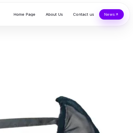
Home Page
About Us
Contact us
News