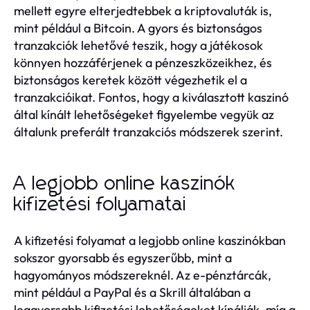
mellett egyre elterjedtebbek a kriptovaluták is,
mint például a Bitcoin. A gyors és biztonságos
tranzakciók lehetővé teszik, hogy a játékosok
könnyen hozzáférjenek a pénzeszközeikhez, és
biztonságos keretek között végezhetik el a
tranzakcióikat. Fontos, hogy a kiválasztott kaszinó
által kínált lehetőségeket figyelembe vegyük az
általunk preferált tranzakciós módszerek szerint.
A legjobb online kaszinók
kifizetési folyamatai
A kifizetési folyamat a legjobb online kaszinókban
sokszor gyorsabb és egyszerűbb, mint a
hagyományos módszereknél. Az e-pénztárcák,
mint például a PayPal és a Skrill általában a
leggyorsabb kifizetési lehetőségeket kínálják, míg a