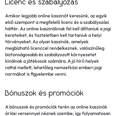
Licenc és szabályozás
Amikor legjobb online kaszinót keresünk, az egyik
első szempont a megfelelő licenc és a szabályozási
háttér. Az online kaszinóknak fel kell állítaniuk a jogi
kereteiket, és tiszteletben kell tartaniuk a helyi
törvényeket. Az olyan kaszinók, amelyek
megbízható licenccel rendelkeznek, valószínűleg
biztonságosabb és szabályozott környezetet
kínálnak a játékosok számára. A jó hírű helyek
rattal mellett, lehetőleg nemzetközi emberi jogi
normákat is figyelembe venni.
Bónuszok és promóciók
A bónuszok és promóciók terén az online kaszinók
óriási versennyel néznek szembe, így folyamatosan