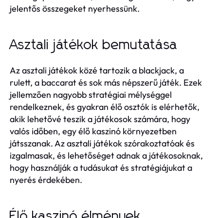
jelentős összegeket nyerhessünk.
Asztali játékok bemutatása
Az asztali játékok közé tartozik a blackjack, a
rulett, a baccarat és sok más népszerű játék. Ezek
jellemzően nagyobb stratégiai mélységgel
rendelkeznek, és gyakran élő osztók is elérhetők,
akik lehetővé teszik a játékosok számára, hogy
valós időben, egy élő kaszinó környezetben
játsszanak. Az asztali játékok szórakoztatóak és
izgalmasak, és lehetőséget adnak a játékosoknak,
hogy használják a tudásukat és stratégiájukat a
nyerés érdekében.
Élő kaszinó élmények