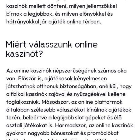
kaszinók mellett dönteni, milyen jellemzőkkel
bírnak a legjobbak, és milyen előnyökkel és
hátrányokkal jár a játék online térben.
Miért válasszunk online
kaszinót?
Az online kaszinók népszerűségének számos oka
van. Először is, a játékosok kényelmesen
játszhatnak otthonuk biztonságában, anélkül, hogy
a fizikai kaszinók zajával és nyüzsgésével kellene
foglalkozniuk. Másodszor, az online platformok
általában szélesebb választékot kínálnak a játékok
terén, beleértve a legújabb slot gépeket és élő
asztali játékokat is. Harmadszor, az online kaszinók
gyakran nagyobb bónuszokat és promóciókat