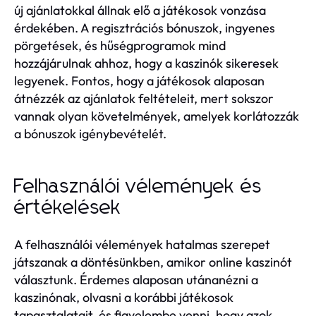
új ajánlatokkal állnak elő a játékosok vonzása
érdekében. A regisztrációs bónuszok, ingyenes
pörgetések, és hűségprogramok mind
hozzájárulnak ahhoz, hogy a kaszinók sikeresek
legyenek. Fontos, hogy a játékosok alaposan
átnézzék az ajánlatok feltételeit, mert sokszor
vannak olyan követelmények, amelyek korlátozzák
a bónuszok igénybevételét.
Felhasználói vélemények és
értékelések
A felhasználói vélemények hatalmas szerepet
játszanak a döntésünkben, amikor online kaszinót
választunk. Érdemes alaposan utánanézni a
kaszinónak, olvasni a korábbi játékosok
tapasztalatait, és figyelembe venni, hogy azok