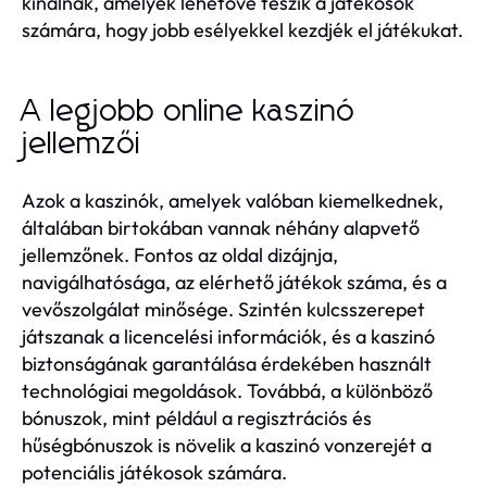
kínálnak, amelyek lehetővé teszik a játékosok
számára, hogy jobb esélyekkel kezdjék el játékukat.
A legjobb online kaszinó
jellemzői
Azok a kaszinók, amelyek valóban kiemelkednek,
általában birtokában vannak néhány alapvető
jellemzőnek. Fontos az oldal dizájnja,
navigálhatósága, az elérhető játékok száma, és a
vevőszolgálat minősége. Szintén kulcsszerepet
játszanak a licencelési információk, és a kaszinó
biztonságának garantálása érdekében használt
technológiai megoldások. Továbbá, a különböző
bónuszok, mint például a regisztrációs és
hűségbónuszok is növelik a kaszinó vonzerejét a
potenciális játékosok számára.