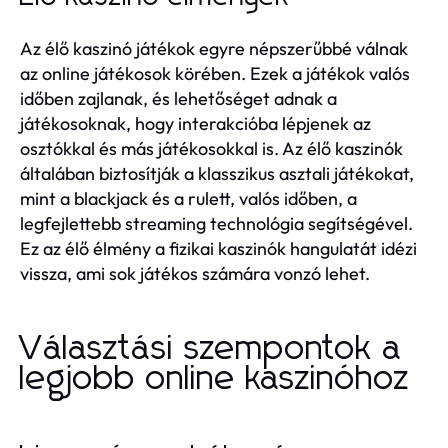
Az élő kaszinó játékok egyre népszerűbbé válnak
az online játékosok körében. Ezek a játékok valós
időben zajlanak, és lehetőséget adnak a
játékosoknak, hogy interakcióba lépjenek az
osztókkal és más játékosokkal is. Az élő kaszinók
általában biztosítják a klasszikus asztali játékokat,
mint a blackjack és a rulett, valós időben, a
legfejlettebb streaming technológia segítségével.
Ez az élő élmény a fizikai kaszinók hangulatát idézi
vissza, ami sok játékos számára vonzó lehet.
Választási szempontok a
legjobb online kaszinóhoz